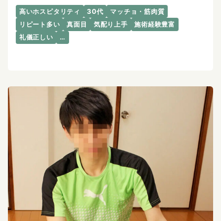
高いホスピタリティ
30代
マッチョ・筋肉質
リピート多い
真面目
気配り上手
施術経験豊富
礼儀正しい
…