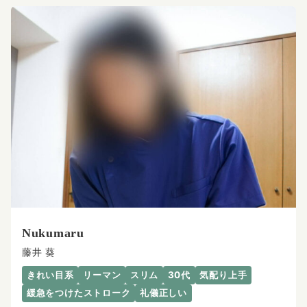
Nukumaru
藤井 葵
きれい目系
リーマン
スリム
30代
気配り上手
緩急をつけたストローク
礼儀正しい