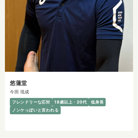
悠蓮堂
今田 琉成
フレンドリーな応対
18歳以上・20代
低身長
ノンケっぽいと言われる