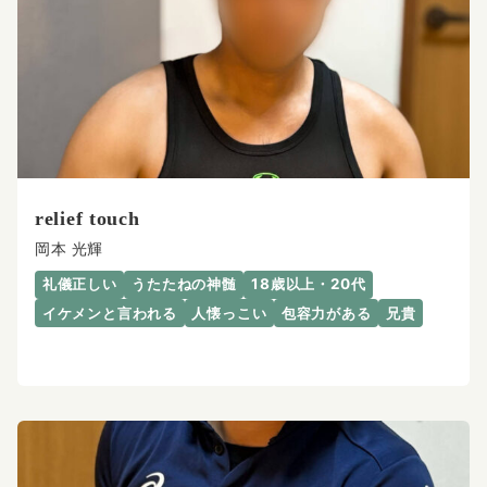
relief touch
岡本 光輝
礼儀正しい
うたたねの神髄
18歳以上・20代
イケメンと言われる
人懐っこい
包容力がある
兄貴