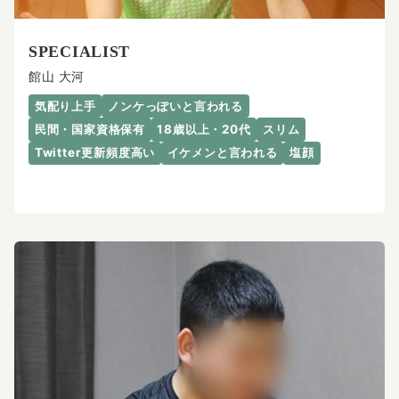
SPECIALIST
館山 大河
気配り上手
ノンケっぽいと言われる
民間・国家資格保有
18歳以上・20代
スリム
Twitter更新頻度高い
イケメンと言われる
塩顔