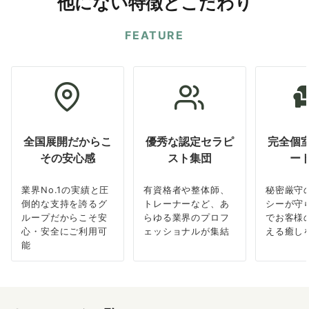
他にない特徴とこだわり
FEATURE
全国展開だからこ
優秀な認定セラピ
完全個
その安心感
スト集団
ー
業界No.1の実績と圧
有資格者や整体師、
秘密厳守
倒的な支持を誇るグ
トレーナーなど、あ
シーが守
ループだからこそ安
らゆる業界のプロフ
でお客様
心・安全にご利用可
ェッショナルが集結
える癒し
能