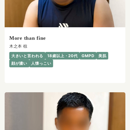
More than fine
木之本 椋
大きいと言われる
18歳以上・20代
GMPD
美肌
顔が濃い
人懐っこい