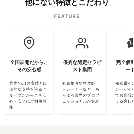
他にない特徴とこだわり
FEATURE
全国展開だからこ
優秀な認定セラピ
完全個
その安心感
スト集団
ー
業界No.1の実績と圧
有資格者や整体師、
秘密厳守
倒的な支持を誇るグ
トレーナーなど、あ
シーが守
ループだからこそ安
らゆる業界のプロフ
でお客様
心・安全にご利用可
ェッショナルが集結
える癒し
能