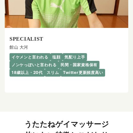
SPECIALIST
館山 大河
イケメンと言われる
塩顔
気配り上手
ノンケっぽいと言われる
民間・国家資格保有
18歳以上・20代
スリム
Twitter更新頻度高い
うたたねゲイマッサージ