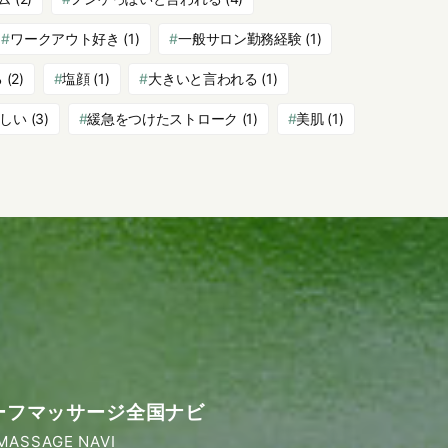
ワークアウト好き
(1)
一般サロン勤務経験
(1)
る
(2)
塩顔
(1)
大きいと言われる
(1)
しい
(3)
緩急をつけたストローク
(1)
美肌
(1)
ーフマッサージ全国ナビ
MASSAGE NAVI