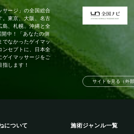
ッサージ」の全国総合
す。東京、大阪、名古
広島、札幌、沖縄と全
展開中！「あなたの側
までなかったゲイマッ
コンセプトに、日本全
にゲイマッサージをご
目指します！
サイトを見る（外
ねについて
施術ジャンル一覧