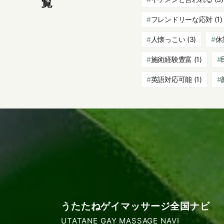
覧
フレンドリーな応対
(1)
人懐っこい
(3)
休
施術経験豊富
(1)
英語対応可能
(1)
うたたねゲイマッサージ全国ナビ
UTATANE GAY MASSAGE NAVI