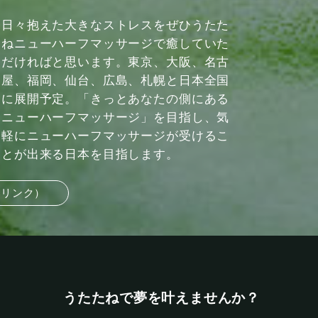
日々抱えた大きなストレスをぜひうたた
ねニューハーフマッサージで癒していた
だければと思います。東京、大阪、名古
屋、福岡、仙台、広島、札幌と日本全国
に展開予定。「きっとあなたの側にある
ニューハーフマッサージ」を目指し、気
軽にニューハーフマッサージが受けるこ
とが出来る日本を目指します。
部リンク）
うたたねで夢を叶えませんか？