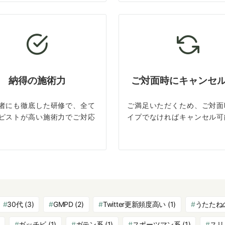
納得の施術力
ご対面時にキャンセ
者にも徹底した研修で、全て
ご満足いただくため、ご対面
ピストが高い施術力でご対応
イプでなければキャンセル可
30代
(3)
GMPD
(2)
Twitter更新頻度高い
(1)
うたたね
ガッチビ
(1)
ガテン系
(1)
スポーツマン系
(1)
スリ