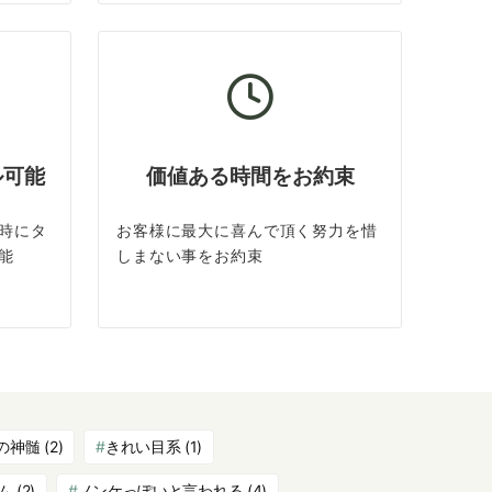
ル可能
価値ある時間をお約束
時にタ
お客様に最大に喜んで頂く努力を惜
能
しまない事をお約束
の神髄
(2)
きれい目系
(1)
ム
(2)
ノンケっぽいと言われる
(4)