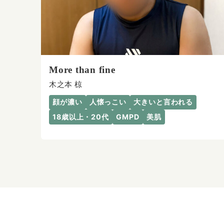
More than fine
木之本 椋
顔が濃い
人懐っこい
大きいと言われる
18歳以上・20代
GMPD
美肌