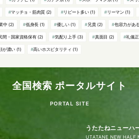
マッチョ・筋肉質
(2)
リピート多い
(1)
リーマン
(1)
業中
(2)
低身長
(1)
優しい
(1)
兄貴
(2)
包容力があ
民間・国家資格保有
(2)
気配り上手
(3)
真面目
(2)
礼儀正
顔が濃い
(1)
高いホスピタリティ
(1)
全国検索 ポータルサイト
PORTAL SITE
うたたねニューハ
UTATANE NEW HALF 