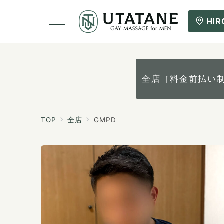
HI
全店［料金前払い
TOP
全店
GMPD