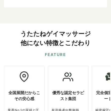
うたたねゲイマッサージ
他にない特徴とこだわり
FEATURE
全国展開だからこ
優秀な認定セラピ
完全個
その安心感
スト集団
ー
業界No.1の実績と圧
有資格者や整体師、
秘密厳守