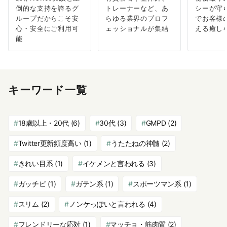
倒的な支持を誇るグ
トレーナーなど、あ
シーが守
ループだからこそ安
らゆる業界のプロフ
でお客様
心・安全にご利用可
ェッショナルが集結
える癒し
能
キーワード一覧
18歳以上・20代
(6)
30代
(3)
GMPD
(2)
Twitter更新頻度高い
(1)
うたたねの神髄
(2)
きれい目系
(1)
イケメンと言われる
(3)
ガッチビ
(1)
ガテン系
(1)
スポーツマン系
(1)
スリム
(2)
ノンケっぽいと言われる
(4)
フレンドリーな応対
(1)
マッチョ・筋肉質
(2)