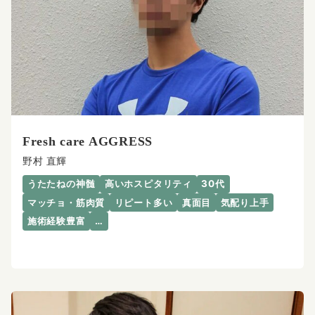
Fresh care AGGRESS
野村 直輝
うたたねの神髄
高いホスピタリティ
30代
マッチョ・筋肉質
リピート多い
真面目
気配り上手
施術経験豊富
…