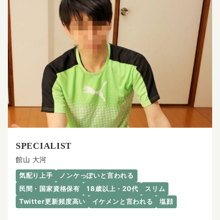
SPECIALIST
館山 大河
気配り上手
ノンケっぽいと言われる
民間・国家資格保有
18歳以上・20代
スリム
Twitter更新頻度高い
イケメンと言われる
塩顔