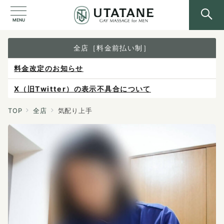
MENU
全店［料金前払い制］
料金改定のお知らせ
X（旧Twitter）の表示不具合について
ご予約は各店へ直接お問い合わせください。
TOP
全店
気配り上手
料金は当日施術前にお支払いください。
感染症防止対策について