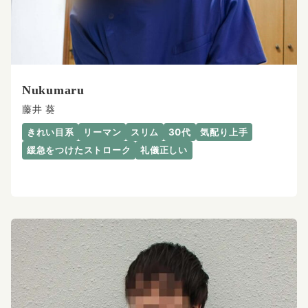
Nukumaru
藤井 葵
きれい目系
リーマン
スリム
30代
気配り上手
緩急をつけたストローク
礼儀正しい