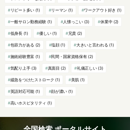
リピート多い
(1)
リーマン
(1)
ワークアウト好き
(1)
一般サロン勤務経験
(1)
人懐っこい
(3)
休業中
(2)
低身長
(1)
優しい
(1)
兄貴
(2)
包容力がある
(2)
塩顔
(1)
大きいと言われる
(1)
施術経験豊富
(1)
民間・国家資格保有
(2)
気配り上手
(3)
真面目
(2)
礼儀正しい
(3)
緩急をつけたストローク
(1)
美肌
(1)
英語対応可能
(1)
顔が濃い
(1)
高いホスピタリティ
(1)
全国検索 ポータルサイト