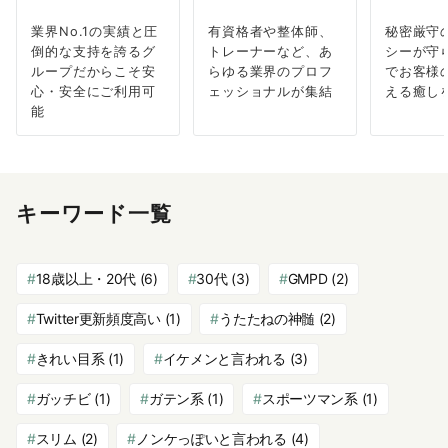
業界No.1の実績と圧
有資格者や整体師、
秘密厳守
倒的な支持を誇るグ
トレーナーなど、あ
シーが守
ループだからこそ安
らゆる業界のプロフ
でお客様
心・安全にご利用可
ェッショナルが集結
える癒し
能
キーワード一覧
18歳以上・20代
(6)
30代
(3)
GMPD
(2)
Twitter更新頻度高い
(1)
うたたねの神髄
(2)
きれい目系
(1)
イケメンと言われる
(3)
ガッチビ
(1)
ガテン系
(1)
スポーツマン系
(1)
スリム
(2)
ノンケっぽいと言われる
(4)