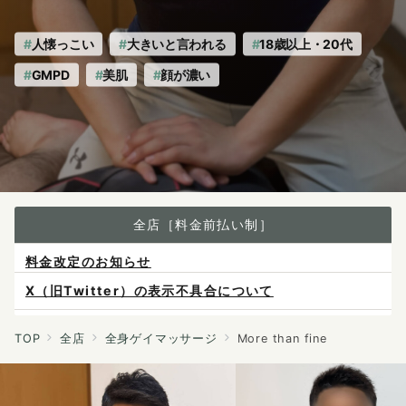
人懐っこい
大きいと言われる
18歳以上・20代
GMPD
美肌
顔が濃い
全店［料金前払い制］
X（旧Twitter）の表示不具合について
ご予約は各店へ直接お問い合わせください。
料金は当日施術前にお支払いください。
TOP
全店
全身ゲイマッサージ
More than fine
感染症防止対策について