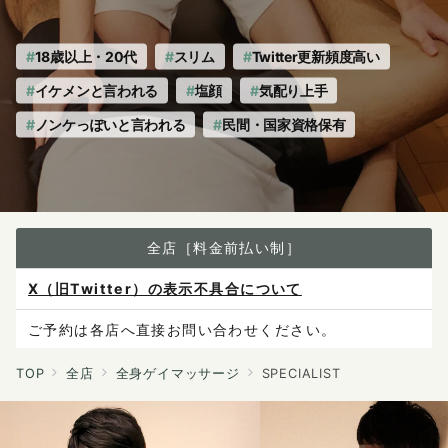
18歳以上・20代
スリム
Twitter更新頻度高い
イケメンと言われる
塩顔
気配り上手
ノンケっぽいと言われる
民間・国家資格保有
全店［料金前払い制］
X（旧Twitter）の表示不具合について
ご予約は各店へ直接お問い合わせください。
料金は当日施術前にお支払いください。
TOP
全店
全身ゲイマッサージ
SPECIALIST
感染症防止対策について