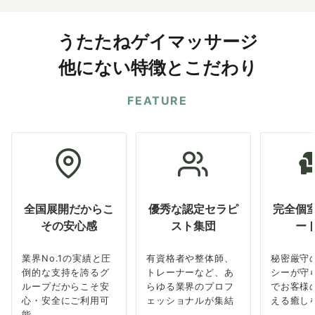
うたたねゲイマッサージ
他にない特徴とこだわり
FEATURE
全国展開だからこ
優秀な認定セラピ
完全個
その安心感
スト集団
ー
業界No.1の実績と圧
有資格者や整体師、
秘密厳守
倒的な支持を誇るグ
トレーナーなど、あ
シーが守
ループだからこそ安
らゆる業界のプロフ
でお客様
心・安全にご利用可
ェッショナルが集結
える癒し
能