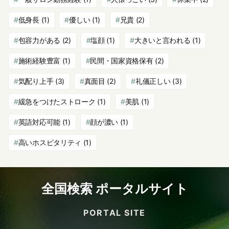
低身長
(1)
優しい
(1)
兄貴
(2)
包容力がある
(2)
塩顔
(1)
大きいと言われる
(1)
施術経験豊富
(1)
民間・国家資格保有
(2)
気配り上手
(3)
真面目
(2)
礼儀正しい
(3)
緩急をつけたストローク
(1)
美肌
(1)
英語対応可能
(1)
顔が濃い
(1)
高いホスピタリティ
(1)
全国検索 ポータルサイト
PORTAL SITE