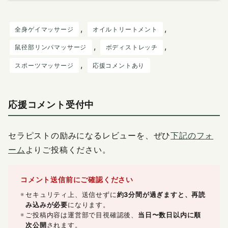
, 
, 
全身ゲイマッサージ
オイルトリートメント
, 
, 
鼠径部リンパマッサージ
ボディストレッチ
, 
スポーツマッサージ
応援コメントあり
応援コメント受付中
セラピストの励みになるレビューを、ぜひ
下記のフォ
ーム
よりご投稿ください。
コメント送信前にご確認ください
セキュリティ上、送信せずに
約3分間が過ぎますと、再読
み込みが必要
になります。
ご投稿内容は運営部で目視確認後、
当日〜数日以内に順
次公開
されます。