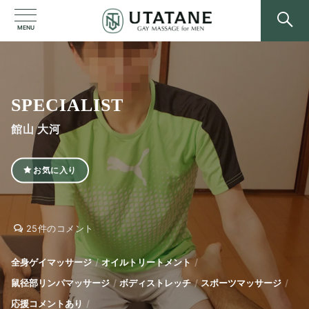
MENU
SPECIALIST
館山 大河
お気に入り
SPECIALIST
SPECIALIST
25件のコメント
へ
の
全身ゲイマッサージ
オイルトリートメント
鼠径部リンパマッサージ
ボディストレッチ
スポーツマッサージ
応援コメントあり