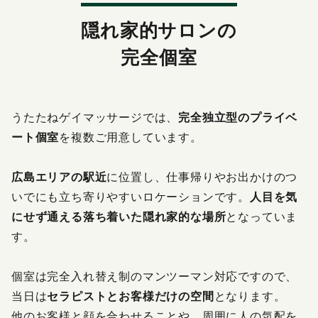
感染症防止対策について
隠れ家的サロンの
料金改定のお知らせ
完全個室
うたたねゲイマッサージでは、
完全独立型のプライベ
ート個室
を複数ご用意しています。
広島エリアの駅近
に位置し、仕事帰りやお出かけのつ
いでにも立ち寄りやすいロケーションです。
人目を気
にせず通える落ち着いた隠れ家的な場所
となっていま
す。
個室は完全入れ替え制のマンツーマン対応ですので、
当日は
セラピストとお客様だけの空間
となります。
他のお客様と顔を合わせることや、周囲に人の気配を