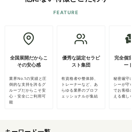
FEATURE
全国展開だからこ
優秀な認定セラピ
完全個
その安心感
スト集団
ー
業界No.1の実績と圧
有資格者や整体師、
秘密厳守
倒的な支持を誇るグ
トレーナーなど、あ
シーが守
ループだからこそ安
らゆる業界のプロフ
でお客様
心・安全にご利用可
ェッショナルが集結
える癒し
能