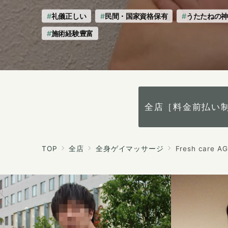
の
礼儀正しい
民間・国家資格保有
うたたねの
施術経験豊富
全店［料金前払い
TOP
全店
全身ゲイマッサージ
Fresh care A