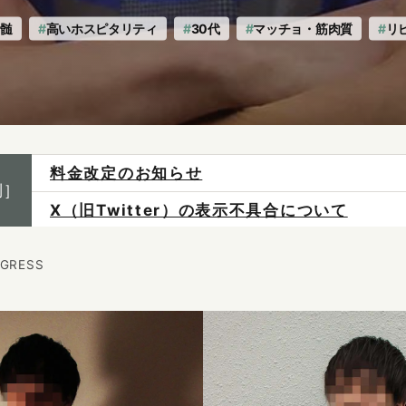
神髄
高いホスピタリティ
30代
マッチョ・筋肉質
リ
X（旧Twitter）の表示不具合について
制］
ご予約は各店へ直接お問い合わせください。
料金は当日施術前にお支払いください。
GGRESS
感染症防止対策について
料金改定のお知らせ