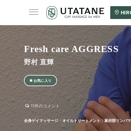
HI
Fresh care AGGRESS
野村 直輝
お気に入り
Fresh
Fresh
11件のコメント
care
care
AGGRESS
AGGRESS
全身ゲイマッサージ
オイルトリートメント
鼠径部リンパマ
へ