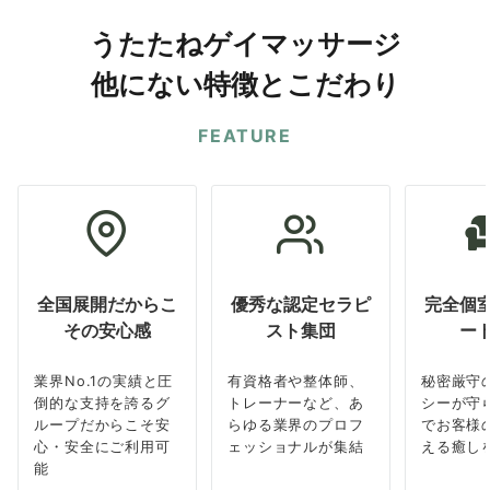
うたたねゲイマッサージ
他にない特徴とこだわり
FEATURE
全国展開だからこ
優秀な認定セラピ
完全個
その安心感
スト集団
ー
業界No.1の実績と圧
有資格者や整体師、
秘密厳守
倒的な支持を誇るグ
トレーナーなど、あ
シーが守
ループだからこそ安
らゆる業界のプロフ
でお客様
心・安全にご利用可
ェッショナルが集結
える癒し
能