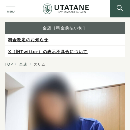
MENU
全店［料金前払い制］
料金改定のお知らせ
X（旧Twitter）の表示不具合について
ご予約は各店へ直接お問い合わせください。
TOP
全店
スリム
料金は当日施術前にお支払いください。
感染症防止対策について