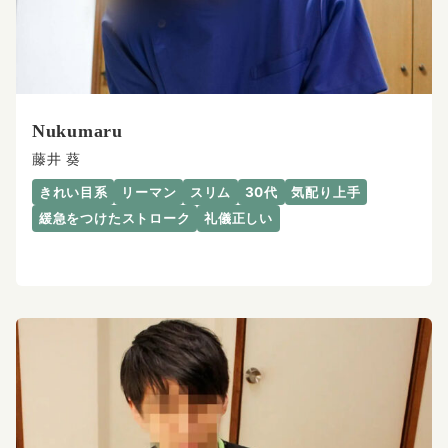
Nukumaru
藤井 葵
きれい目系
リーマン
スリム
30代
気配り上手
緩急をつけたストローク
礼儀正しい