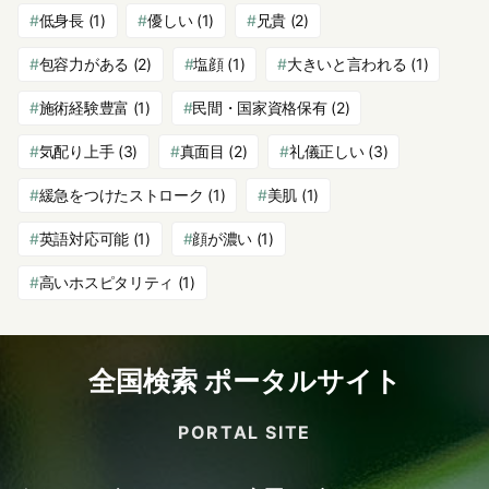
低身長
(1)
優しい
(1)
兄貴
(2)
包容力がある
(2)
塩顔
(1)
大きいと言われる
(1)
施術経験豊富
(1)
民間・国家資格保有
(2)
気配り上手
(3)
真面目
(2)
礼儀正しい
(3)
緩急をつけたストローク
(1)
美肌
(1)
英語対応可能
(1)
顔が濃い
(1)
高いホスピタリティ
(1)
全国検索 ポータルサイト
PORTAL SITE