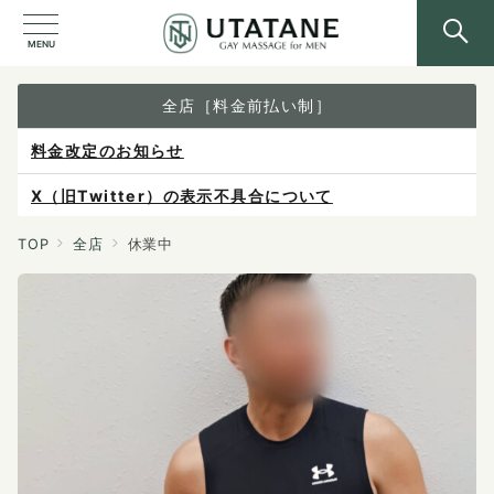
MENU
全店［料金前払い制］
料金改定のお知らせ
X（旧Twitter）の表示不具合について
ご予約は各店へ直接お問い合わせください。
TOP
全店
休業中
料金は当日施術前にお支払いください。
感染症防止対策について