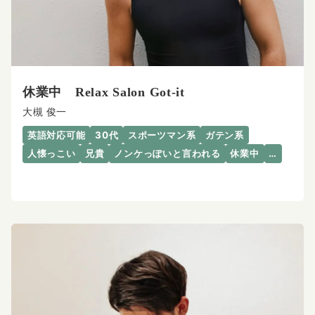
休業中 Relax Salon Got-it
大槻 俊一
英語対応可能
30代
スポーツマン系
ガテン系
人懐っこい
兄貴
ノンケっぽいと言われる
休業中
…