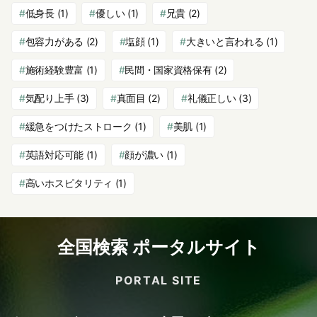
低身長
(1)
優しい
(1)
兄貴
(2)
包容力がある
(2)
塩顔
(1)
大きいと言われる
(1)
施術経験豊富
(1)
民間・国家資格保有
(2)
気配り上手
(3)
真面目
(2)
礼儀正しい
(3)
緩急をつけたストローク
(1)
美肌
(1)
英語対応可能
(1)
顔が濃い
(1)
高いホスピタリティ
(1)
全国検索 ポータルサイト
PORTAL SITE