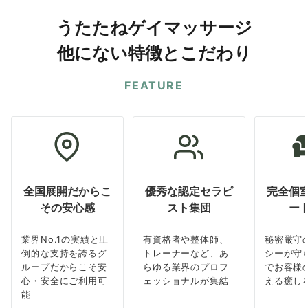
うたたねゲイマッサージ
他にない特徴とこだわり
FEATURE
全国展開だからこ
優秀な認定セラピ
完全個
その安心感
スト集団
ー
業界No.1の実績と圧
有資格者や整体師、
秘密厳守
倒的な支持を誇るグ
トレーナーなど、あ
シーが守
ループだからこそ安
らゆる業界のプロフ
でお客様
心・安全にご利用可
ェッショナルが集結
える癒し
能