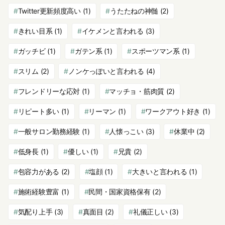
Twitter更新頻度高い
(1)
うたたねの神髄
(2)
きれい目系
(1)
イケメンと言われる
(3)
ガッチビ
(1)
ガテン系
(1)
スポーツマン系
(1)
スリム
(2)
ノンケっぽいと言われる
(4)
フレンドリーな応対
(1)
マッチョ・筋肉質
(2)
リピート多い
(1)
リーマン
(1)
ワークアウト好き
(1)
一般サロン勤務経験
(1)
人懐っこい
(3)
休業中
(2)
低身長
(1)
優しい
(1)
兄貴
(2)
包容力がある
(2)
塩顔
(1)
大きいと言われる
(1)
施術経験豊富
(1)
民間・国家資格保有
(2)
気配り上手
(3)
真面目
(2)
礼儀正しい
(3)