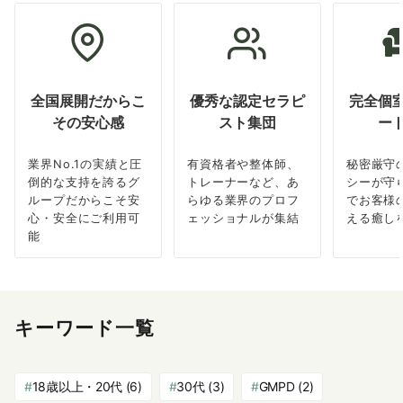
全国展開だからこ
優秀な認定セラピ
完全個
その安心感
スト集団
ー
業界No.1の実績と圧
有資格者や整体師、
秘密厳守
倒的な支持を誇るグ
トレーナーなど、あ
シーが守
ループだからこそ安
らゆる業界のプロフ
でお客様
心・安全にご利用可
ェッショナルが集結
える癒し
能
キーワード一覧
18歳以上・20代
(6)
30代
(3)
GMPD
(2)