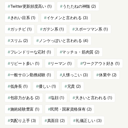
Twitter更新頻度高い
(1)
うたたねの神髄
(2)
きれい目系
(1)
イケメンと言われる
(3)
ガッチビ
(1)
ガテン系
(1)
スポーツマン系
(1)
スリム
(2)
ノンケっぽいと言われる
(4)
フレンドリーな応対
(1)
マッチョ・筋肉質
(2)
リピート多い
(1)
リーマン
(1)
ワークアウト好き
(1)
一般サロン勤務経験
(1)
人懐っこい
(3)
休業中
(2)
低身長
(1)
優しい
(1)
兄貴
(2)
包容力がある
(2)
塩顔
(1)
大きいと言われる
(1)
施術経験豊富
(1)
民間・国家資格保有
(2)
気配り上手
(3)
真面目
(2)
礼儀正しい
(3)