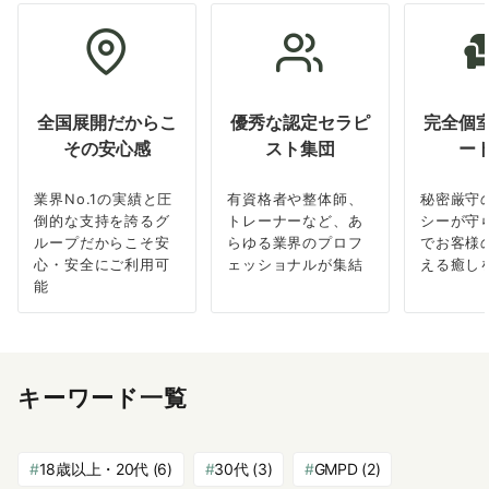
全国展開だからこ
優秀な認定セラピ
完全個
その安心感
スト集団
ー
業界No.1の実績と圧
有資格者や整体師、
秘密厳守
倒的な支持を誇るグ
トレーナーなど、あ
シーが守
ループだからこそ安
らゆる業界のプロフ
でお客様
心・安全にご利用可
ェッショナルが集結
える癒し
能
キーワード一覧
18歳以上・20代
(6)
30代
(3)
GMPD
(2)