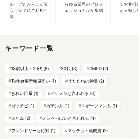
ループだからこそ安
らゆる業界のプロフ
でお客様
心・安全にご利用可
ェッショナルが集結
える癒し
能
キーワード一覧
18歳以上・20代
(6)
30代
(3)
GMPD
(2)
Twitter更新頻度高い
(1)
うたたねの神髄
(2)
きれい目系
(1)
イケメンと言われる
(3)
ガッチビ
(1)
ガテン系
(1)
スポーツマン系
(1)
スリム
(2)
ノンケっぽいと言われる
(4)
フレンドリーな応対
(1)
マッチョ・筋肉質
(2)