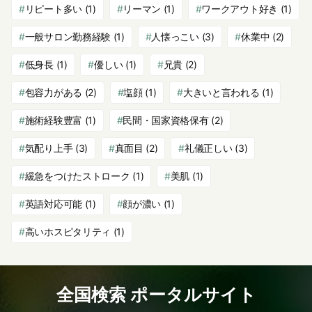
リピート多い
(1)
リーマン
(1)
ワークアウト好き
(1)
一般サロン勤務経験
(1)
人懐っこい
(3)
休業中
(2)
低身長
(1)
優しい
(1)
兄貴
(2)
包容力がある
(2)
塩顔
(1)
大きいと言われる
(1)
施術経験豊富
(1)
民間・国家資格保有
(2)
気配り上手
(3)
真面目
(2)
礼儀正しい
(3)
緩急をつけたストローク
(1)
美肌
(1)
英語対応可能
(1)
顔が濃い
(1)
高いホスピタリティ
(1)
全国検索 ポータルサイト