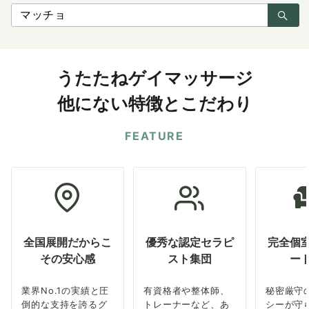
検
索：
うたたねゲイマッサージ
他にない特徴とこだわり
FEATURE
全国展開だからこ
優秀な認定セラピ
完全個
その安心感
スト集団
ー
業界No.1の実績と圧
有資格者や整体師、
秘密厳守
倒的な支持を誇るグ
トレーナーなど、あ
シーが守